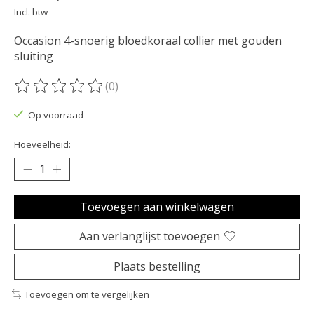
Incl. btw
Occasion 4-snoerig bloedkoraal collier met gouden
sluiting
(0)
De beoordeling van dit product is
0
van de 5
Op voorraad
Hoeveelheid:
Toevoegen aan winkelwagen
Aan verlanglijst toevoegen
Plaats bestelling
Toevoegen om te vergelijken