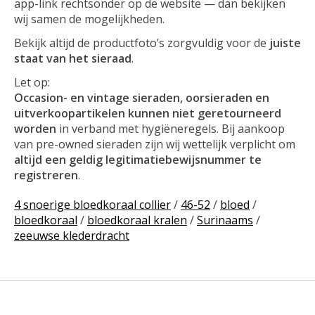
app-link rechtsonder op de website — dan bekijken
wij samen de mogelijkheden.
Bekijk altijd de productfoto’s zorgvuldig voor de
juiste
staat van het sieraad
.
Let op:
Occasion- en vintage sieraden, oorsieraden en
uitverkoopartikelen kunnen niet geretourneerd
worden
in verband met hygiëneregels. Bij aankoop
van pre-owned sieraden zijn wij wettelijk verplicht om
altijd een geldig legitimatiebewijsnummer te
registreren
.
4 snoerige bloedkoraal collier
/
46-52
/
bloed
/
bloedkoraal
/
bloedkoraal kralen
/
Surinaams
/
zeeuwse klederdracht