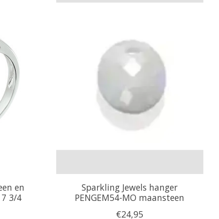
een en
Sparkling Jewels hanger
17 3/4
PENGEM54-MO maansteen
€24,95