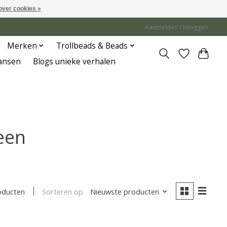
over cookies »
Aanmelden / Inloggen
Merken
Trollbeads & Beads
Jansen
Blogs unieke verhalen
een
Sorteren op
Nieuwste producten
oducten