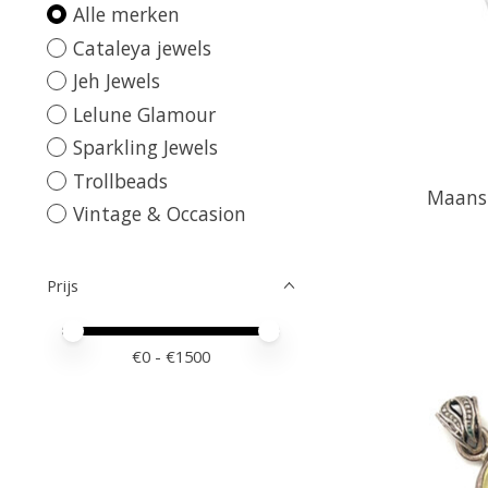
Alle merken
Cataleya jewels
Jeh Jewels
Lelune Glamour
Sparkling Jewels
Trollbeads
Maanst
Vintage & Occasion
Prijs
Minimale prijswaarde
Price maximum value
€
0
- €
1500