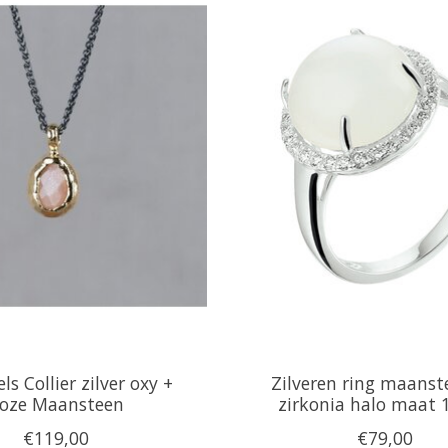
ls Collier zilver oxy +
Zilveren ring maanst
oze Maansteen
zirkonia halo maat 
€119,00
€79,00