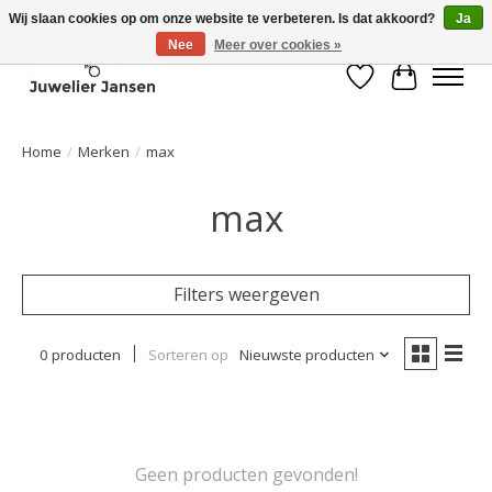
Wij slaan cookies op om onze website te verbeteren. Is dat akkoord?
Ja
Nee
Meer over cookies »
Verlanglijst
Winkelwa
Home
/
Merken
/
max
max
Filters weergeven
0 producten
Sorteren op
Nieuwste producten
Geen producten gevonden!