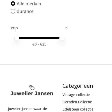
Alle merken
durance
Prijs
Minimale prijswaarde
Price maximum value
€
0
- €
25
Categorieën
Vintage collectie
Sieraden Collectie
Juwelier Jansen waar de
Edelsteen collectie