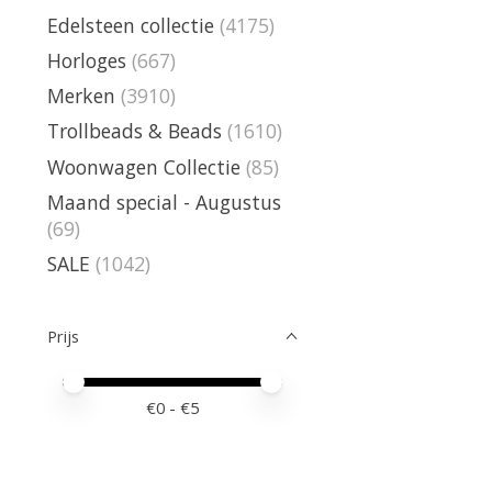
Edelsteen collectie
(4175)
Horloges
(667)
Merken
(3910)
Trollbeads & Beads
(1610)
Woonwagen Collectie
(85)
Maand special - Augustus
(69)
SALE
(1042)
Prijs
Minimale prijswaarde
Price maximum value
€
0
- €
5