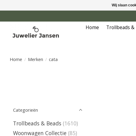
Wij slaan coo
Home
Trollbeads &
Home
/
Merken
/
cata
Categorieën
Trollbeads & Beads
(1610)
Woonwagen Collectie
(85)