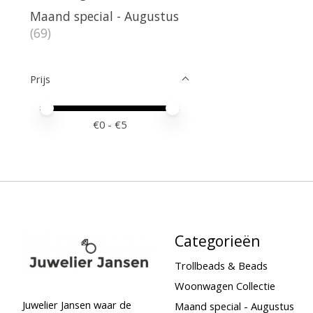
Maand special - Augustus
(69)
Prijs
Minimale prijswaarde
Price maximum value
€
0
- €
5
Categorieën
Trollbeads & Beads
Woonwagen Collectie
Juwelier Jansen waar de
Maand special - Augustus