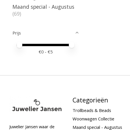
Maand special - Augustus
(69)
Prijs
Minimale prijswaarde
Price maximum value
€
0
- €
5
Categorieën
Trollbeads & Beads
Woonwagen Collectie
Juwelier Jansen waar de
Maand special - Augustus