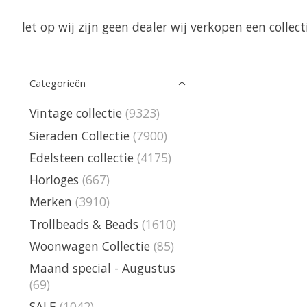
let op wij zijn geen dealer wij verkopen een collecti
Categorieën
Vintage collectie
(9323)
Sieraden Collectie
(7900)
Edelsteen collectie
(4175)
Horloges
(667)
Merken
(3910)
Trollbeads & Beads
(1610)
Woonwagen Collectie
(85)
Maand special - Augustus
(69)
SALE
(1042)