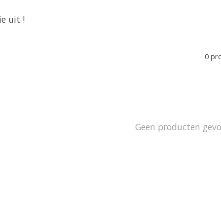
e uit !
0 pr
Geen producten gev