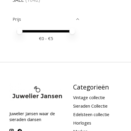
Prijs
Minimale prijswaarde
Price maximum value
€
0
- €
5
Categorieën
Vintage collectie
Sieraden Collectie
Juwelier Jansen waar de
Edelsteen collectie
sieraden dansen
Horloges