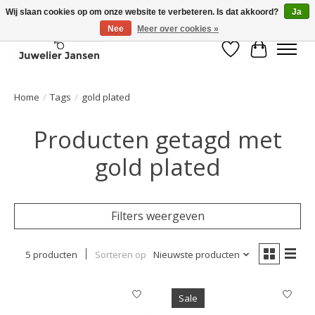
Wij slaan cookies op om onze website te verbeteren. Is dat akkoord?
Ja
Nee
Meer over cookies »
Verlanglijst
Winkelwa
Home
/
Tags
/
gold plated
Producten getagd met
gold plated
Filters weergeven
5 producten
Sorteren op
Nieuwste producten
Sale