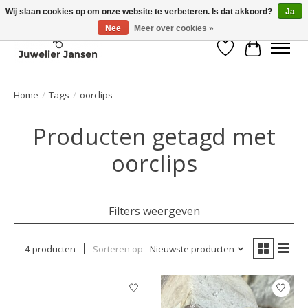
Wij slaan cookies op om onze website te verbeteren. Is dat akkoord?
Ja
Nee
Meer over cookies »
Verlanglijst
Winkelwa
Home
/
Tags
/
oorclips
Producten getagd met
oorclips
Filters weergeven
4 producten
Sorteren op
Nieuwste producten