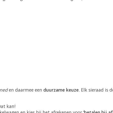
ned
en daarmee een
duurzame keuze
. Elk sieraad is
Dat kan!
kelwagen en kies bij het afrekenen voor
‘betalen bij af