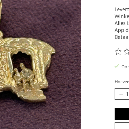
Lever
Winke
Alles 
App d
Betaa
De be
Op 
Hoeveel