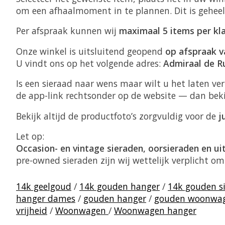
om een afhaalmoment in te plannen. Dit is gehee
Per afspraak kunnen wij
maximaal 5 items per kl
Onze winkel is uitsluitend geopend
op afspraak v
U vindt ons op het volgende adres:
Admiraal de R
Is een sieraad naar wens maar wilt u het laten v
de app-link rechtsonder op de website — dan bek
Bekijk altijd de productfoto’s zorgvuldig voor de
j
Let op:
Occasion- en vintage sieraden, oorsieraden en u
pre-owned sieraden zijn wij wettelijk verplicht o
14k geelgoud
/
14k gouden hanger
/
14k gouden s
hanger dames
/
gouden hanger
/
gouden woonwa
vrijheid
/
Woonwagen
/
Woonwagen hanger