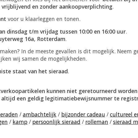
l
vrijblijvend en zonder aankoopverplichting
.
ant
voor u klaarleggen en tonen.
an dinsdag t/m vrijdag tussen 10:00 en 16:00 uur
.
uyterweg 16a, Rotterdam
.
ermaken? In de meeste gevallen is dit mogelijk. Neem
ijken wij samen de mogelijkheden.
uiste staat van het sieraad
.
itverkoopartikelen kunnen niet geretourneerd worden
m
altijd een geldig legitimatiebewijsnummer te regist
ieraden
/
ambachtelijk
/
bijzonder cadeau
/
cultureel e
gen
/
kamp
/
persoonlijk sieraad
/
rolleman
/
sieraad m