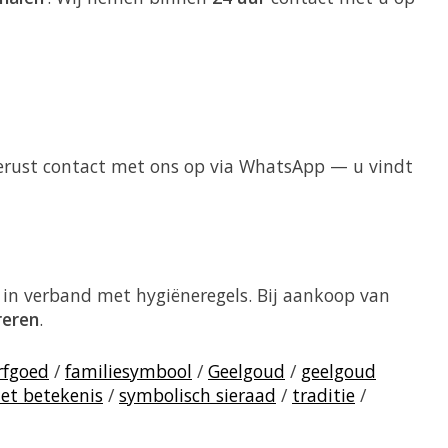
 gerust contact met ons op via WhatsApp — u vindt
in verband met hygiëneregels. Bij aankoop van
reren
.
rfgoed
/
familiesymbool
/
Geelgoud
/
geelgoud
et betekenis
/
symbolisch sieraad
/
traditie
/