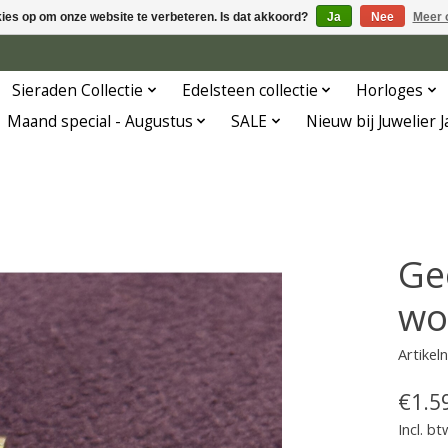
kies op om onze website te verbeteren. Is dat akkoord?
Ja
Nee
Meer 
Sieraden Collectie
Edelsteen collectie
Horloges
Maand special - Augustus
SALE
Nieuw bij Juwelier 
Ge
wo
Artike
€1.5
Incl. bt