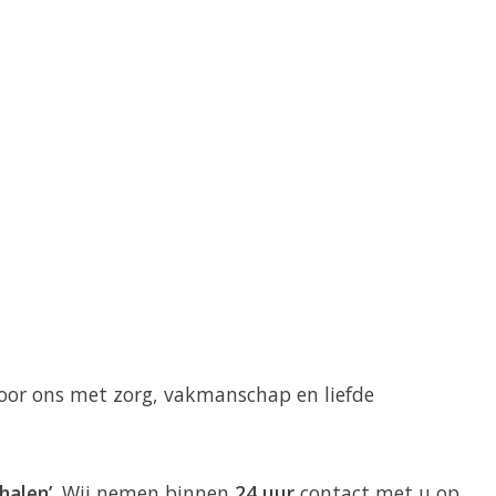
 door ons met zorg, vakmanschap en liefde
halen’
. Wij nemen binnen
24 uur
contact met u op