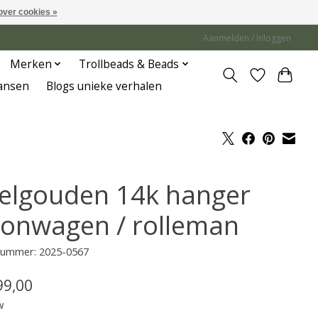
over cookies »
Aanmelden / Inloggen
Merken
Trollbeads & Beads
Jansen
Blogs unieke verhalen
elgouden 14k hanger
onwagen / rolleman
lnummer: 2025-0567
99,00
w