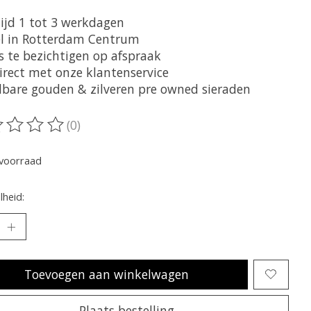
tijd 1 tot 3 werkdagen
l in Rotterdam Centrum
is te bezichtigen op afspraak
irect met onze klantenservice
lbare gouden & zilveren pre owned sieraden
(0)
oordeling van dit product is
0
van de 5
voorraad
heid:
Toevoegen aan winkelwagen
Plaats bestelling